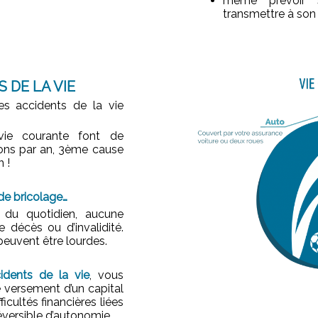
même prévoir s
transmettre à son 
 DE LA VIE
es accidents de la vie
vie courante font de
ions par an, 3ème cause
 !
de bricolage…
 du quotidien, aucune
 décès ou d’invalidité.
peuvent être lourdes.
idents de la vie
, vous
 versement d’un capital
ficultés financières liées
réversible d’autonomie.